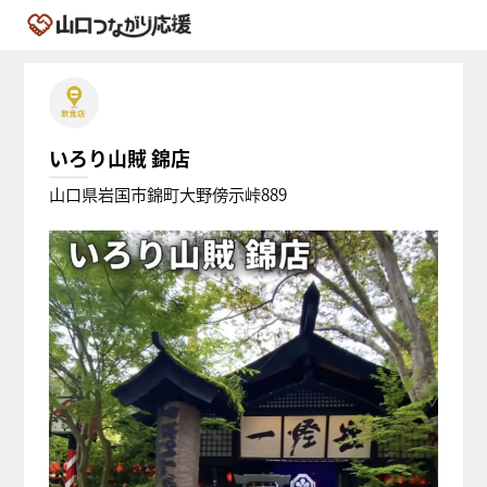
いろり山賊 錦店
山口県岩国市錦町大野傍示峠889