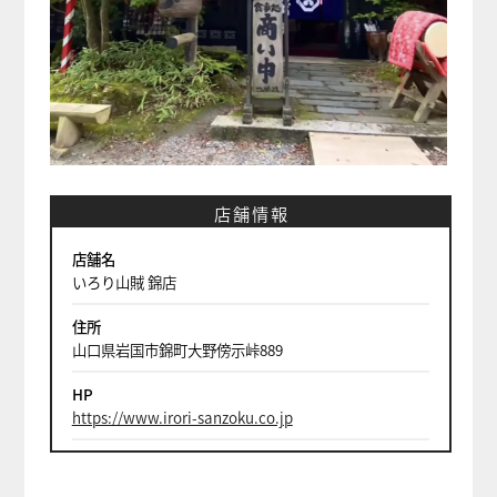
店舗情報
店舗名
いろり山賊 錦店
住所
山口県岩国市錦町大野傍示峠889
HP
https://www.irori-sanzoku.co.jp